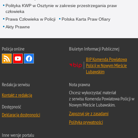
Polityka KWP w Osztynie w zakresie przestrzegania praw
człowieka
Prawa Człowieka w Policji
Polska Karta Praw Ofiary
Akty Prawne
Policja online
Biuletyn Informacji Publicznej
BIP Komenda Powiatowa
Policji w Nowym Mieście
Lubawskim
Redakcja serwisu
Nota prawna
Chcesz wykorzystać materiał
Kontakt z redakcją
z serwisu Komenda Powiatowa Policji w
Nowym Mieście Lubawskim.
Dostępność
Zapoznaj się z zasadami
Deklaracja dostępności
Polityka prywatności
Inne wersje portalu