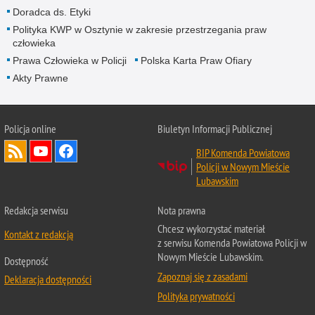
Doradca ds. Etyki
Polityka KWP w Osztynie w zakresie przestrzegania praw
człowieka
Prawa Człowieka w Policji
Polska Karta Praw Ofiary
Akty Prawne
Policja online
Biuletyn Informacji Publicznej
BIP Komenda Powiatowa
Policji w Nowym Mieście
Lubawskim
Redakcja serwisu
Nota prawna
Chcesz wykorzystać materiał
Kontakt z redakcją
z serwisu Komenda Powiatowa Policji w
Nowym Mieście Lubawskim.
Dostępność
Zapoznaj się z zasadami
Deklaracja dostępności
Polityka prywatności