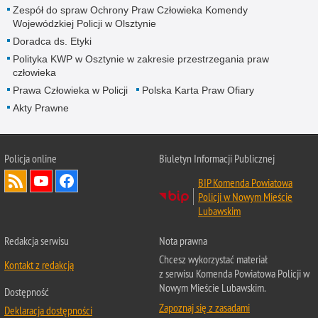
Zespół do spraw Ochrony Praw Człowieka Komendy
Wojewódzkiej Policji w Olsztynie
Doradca ds. Etyki
Polityka KWP w Osztynie w zakresie przestrzegania praw
człowieka
Prawa Człowieka w Policji
Polska Karta Praw Ofiary
Akty Prawne
Policja online
Biuletyn Informacji Publicznej
BIP Komenda Powiatowa
Policji w Nowym Mieście
Lubawskim
Redakcja serwisu
Nota prawna
Chcesz wykorzystać materiał
Kontakt z redakcją
z serwisu Komenda Powiatowa Policji w
Nowym Mieście Lubawskim.
Dostępność
Zapoznaj się z zasadami
Deklaracja dostępności